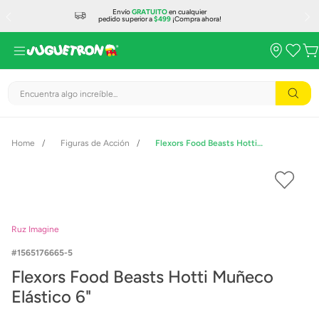
Envío
GRATUITO
en cualquier
pedido superior a
$499
¡Compra ahora!
Encuentra algo increíble...
Figuras de Acción
Flexors Food Beasts Hotti Muñeco Elástico 6"
Ruz Imagine
1565176665-5
Flexors Food Beasts Hotti Muñeco
Elástico 6"