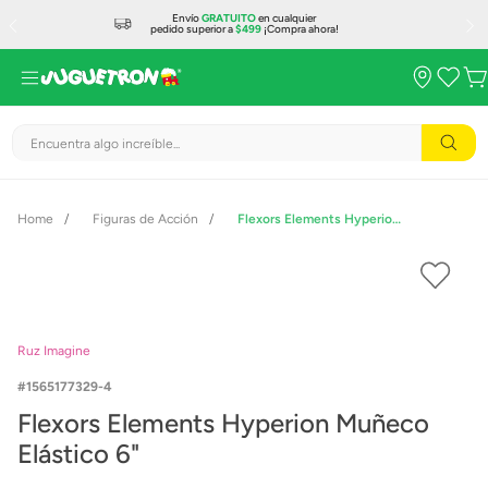
Envío
GRATUITO
en cualquier
pedido superior a
$499
¡Compra ahora!
Encuentra algo increíble...
Figuras de Acción
Flexors Elements Hyperion Muñeco Elástico 6"
Ruz Imagine
1565177329-4
Flexors Elements Hyperion Muñeco
Elástico 6"