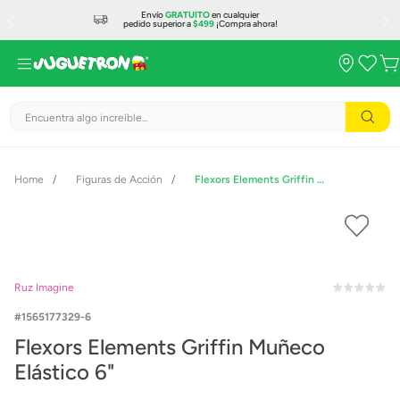
Envío
GRATUITO
en cualquier
pedido superior a
$499
¡Compra ahora!
Encuentra algo increíble...
Figuras de Acción
Flexors Elements Griffin Muñeco Elástico 6"
Ruz Imagine
1565177329-6
Flexors Elements Griffin Muñeco
Elástico 6"