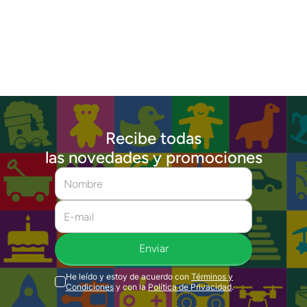
Recibe todas
las novedades y promociones
Enviar
He leído y estoy de acuerdo con
Términos y
Condiciones
y con la
Política de Privacidad
.