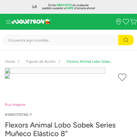
Envío
GRATUITO
en cualquier
pedido superior a
$499
¡Compra ahora!
Encuentra algo increíble...
Figuras de Acción
Flexors Animal Lobo Sobek Series Muñeco Elástico 8"
Ruz Imagine
1565170746-7
Flexors Animal Lobo Sobek Series
Muñeco Elástico 8"