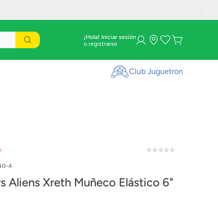
¡Hola! Iniciar sesión
Club Juguetron
e
40-4
rs Aliens Xreth Muñeco Elástico 6"