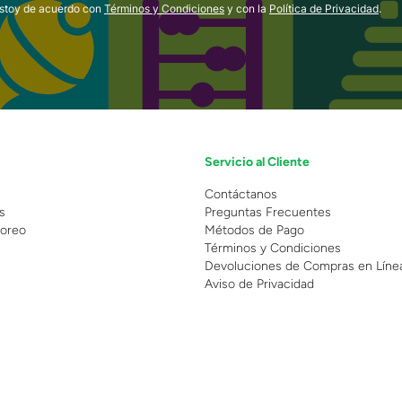
estoy de acuerdo con
Términos y Condiciones
y con la
Política de Privacidad
.
Servicio al Cliente
n
Contáctanos
s
Preguntas Frecuentes
oreo
Métodos de Pago
Términos y Condiciones
Devoluciones de Compras en Líne
Aviso de Privacidad
 Copyright 2025 - Grupo Juguetron . Todos los derechos reservados.