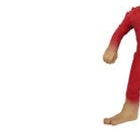
Lanzadores
Muñecas
Construcción
Peluches
Vehículos y Pistas