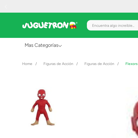
Encuentra algo increíble.
Mas Categorías
Al Aire Libre
Figuras de Acción
Figuras de Acción
Flexors
Juguetes para Bebés
Preescolar
Creatividad y Arte
Figuras de Acción
Gadgets y Electrónicos
Juegos de Mesa