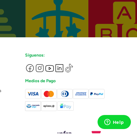
Síguenos:
Medios de Pago
a