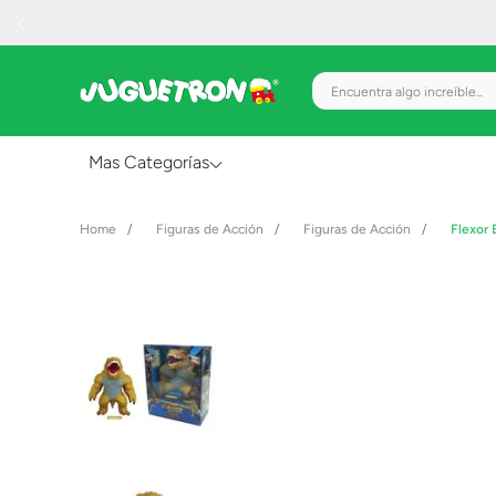
Encuentra algo increíble.
Mas Categorías
Al Aire Libre
Figuras de Acción
Figuras de Acción
Flexor 
Juguetes para Bebés
Preescolar
Creatividad y Arte
Figuras de Acción
Gadgets y Electrónicos
Juegos de Mesa