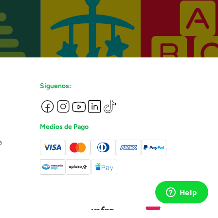
Síguenos:
Medios de Pago
a