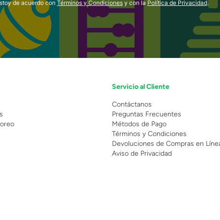
estoy de acuerdo con
Términos y Condiciones
y con la
Política de Privacidad
.
Servicio al Cliente
n
Contáctanos
s
Preguntas Frecuentes
oreo
Métodos de Pago
Términos y Condiciones
Devoluciones de Compras en Líne
Aviso de Privacidad
 Copyright 2025 - Grupo Juguetron . Todos los derechos reservados.