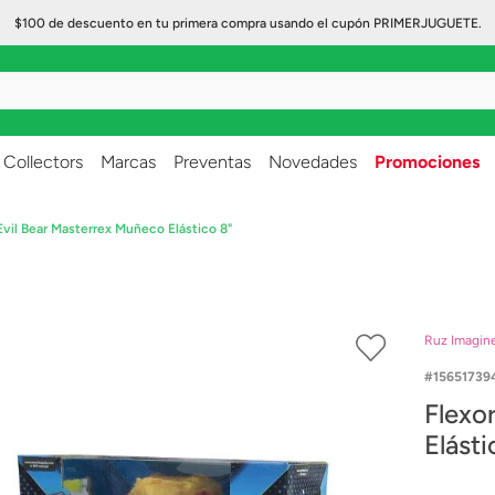
$100 de descuento en tu primera compra usando el cupón PRIMERJUGUETE.
..
Collectors
Marcas
Preventas
Novedades
Promociones
Evil Bear Masterrex Muñeco Elástico 8"
Ruz Imagin
15651739
Flexo
Elásti