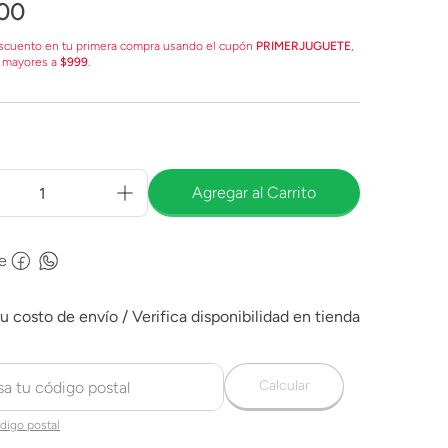
00
scuento en tu primera compra usando el cupón
PRIMERJUGUETE
,
 mayores a
$999
.
Agregar al Carrito
e
Calcular
digo postal