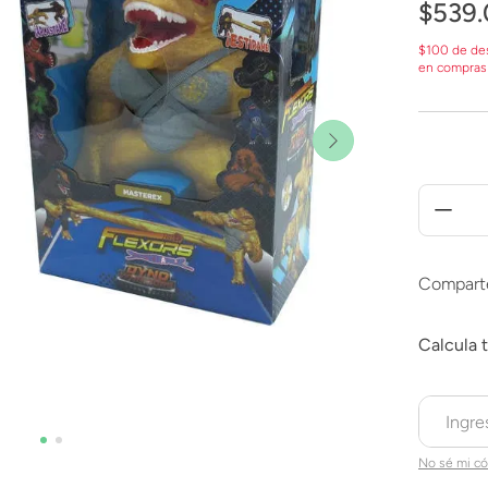
$
539
.
$100 de de
en compras
Compart
No sé mi có