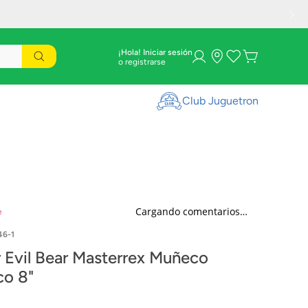
¡Hola! Iniciar sesión
Club Juguetron
Cargando comentarios…
e
46-1
r Evil Bear Masterrex Muñeco
co 8"