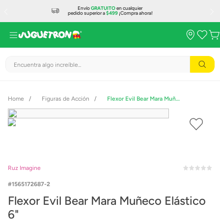
Envío
GRATUITO
en cualquier
pedido superior a
$499
¡Compra ahora!
Encuentra algo increíble...
Figuras de Acción
Flexor Evil Bear Mara Muñeco Elástico 6"
Ruz Imagine
1565172687-2
Flexor Evil Bear Mara Muñeco Elástico
6"