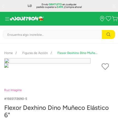
Envío
GRATUITO
en cualquier
pedido superior a
$499
¡Compra ahora!
Encuentra algo increíble...
Figuras de Acción
Flexor Dexhino Dino Muñeco Elástico 6"
Ruz Imagine
1565172690-5
Flexor Dexhino Dino Muñeco Elástico
6"