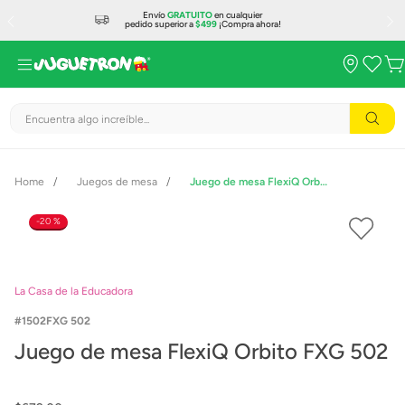
Envío
GRATUITO
en cualquier
pedido superior a
$499
¡Compra ahora!
Encuentra algo increíble...
Juegos de mesa
Juego de mesa FlexiQ Orbito FXG 502
20 %
La Casa de la Educadora
1502FXG 502
Juego de mesa FlexiQ Orbito FXG 502