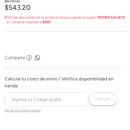
$
679
.
00
$
543
.
20
$100 de descuento en tu primera compra usando el cupón
PRIMERJUGUETE
, en compras mayores a
$999
.
Comparte
Calcular
No sé mi código postal