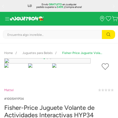
Envío
GRATUITO
en cualquier
pedido superior a
$499
¡Compra ahora!
Encuentra algo increíble...
Juguetes para Bebés
Fisher-Price Juguete Volante de Actividades Interactivas HYP34
Mattel
1005HYP34
Fisher-Price Juguete Volante de
Actividades Interactivas HYP34