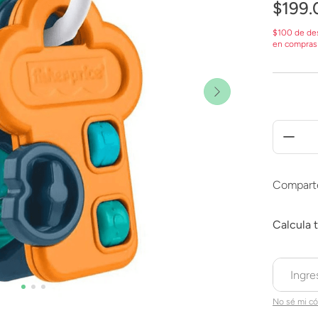
$
199
.
$100 de de
en compras
Compart
No sé mi có