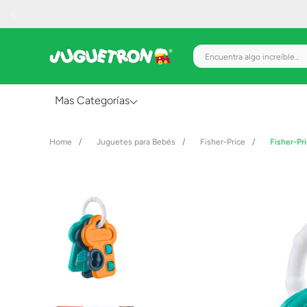
Encuentra algo increíble.
Mas Categorías
Al Aire Libre
Juguetes para Bebés
Fisher-Price
Fisher-Pr
Juguetes para Bebés
Preescolar
Creatividad y Arte
Figuras de Acción
Gadgets y Electrónicos
Juegos de Mesa