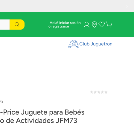
¡Hola! Iniciar sesión
Club Juguetron
73
r-Price Juguete para Bebés
Llavero de Actividades JFM73