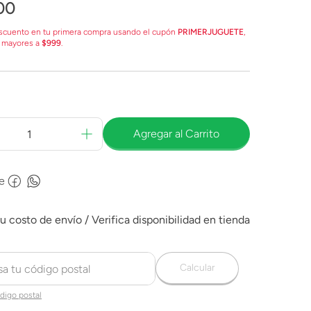
00
scuento en tu primera compra usando el cupón
PRIMERJUGUETE
,
 mayores a
$999
.
Agregar al Carrito
e
Calcular
digo postal