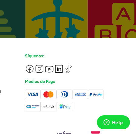
Síguenos:
Medios de Pago
a