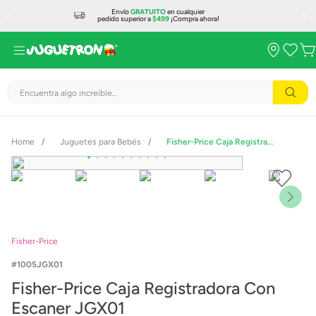
Envío
GRATUITO
en cualquier
pedido superior a
$499
¡Compra ahora!
Encuentra algo increíble...
Juguetes para Bebés
Fisher-Price Caja Registradora Con Escaner JGX01
Fisher-Price
1005JGX01
Fisher-Price Caja Registradora Con
Escaner JGX01