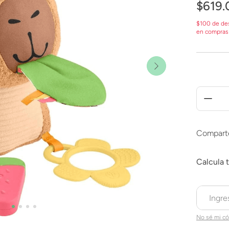
$
619
.
$100 de de
en compras
Compart
No sé mi có