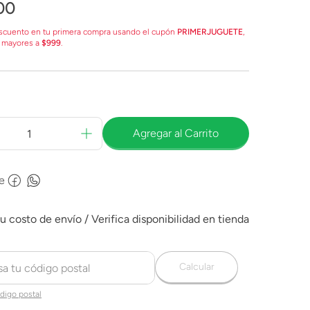
00
scuento en tu primera compra usando el cupón
PRIMERJUGUETE
,
 mayores a
$999
.
Agregar al Carrito
e
Calcular
digo postal