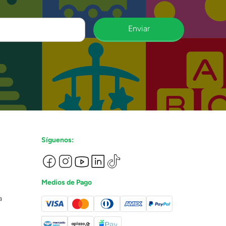
Enviar
Síguenos:
Medios de Pago
a