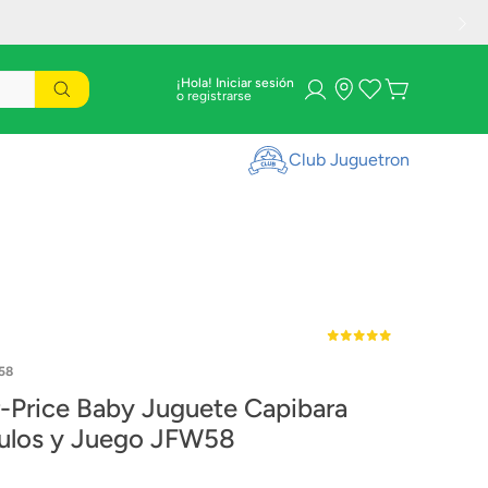
¡Hola! Iniciar sesión
Club Juguetron
58
r-Price Baby Juguete Capibara
ulos y Juego JFW58