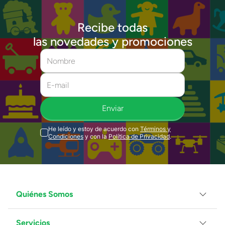
Recibe todas
las novedades y promociones
Enviar
He leído y estoy de acuerdo con
Términos y
Condiciones
y con la
Política de Privacidad
.
Quiénes Somos
Servicios
Grupo Juguetron