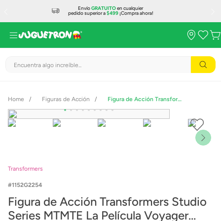
Envío
GRATUITO
en cualquier
pedido superior a
$499
¡Compra ahora!
Encuentra algo increíble...
Figuras de Acción
Figura de Acción Transformers Studio Series MTMTE La Película Voyager Autobot Hot Rod G2254
Transformers
1152G2254
Figura de Acción Transformers Studio
Series MTMTE La Película Voyager