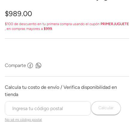
Autobot Hot Rod G2254
$
989
.
00
$100 de descuento en tu primera compra usando el cupón
PRIMERJUGUETE
, en compras mayores a
$999
.
Comparte
Calcular
No sé mi código postal