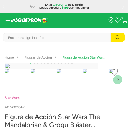
Envío
GRATUITO
en cualquier
pedido superior a
$499
¡Compra ahora!
Encuentra algo increíble...
Figuras de Acción
Figura de Acción Star Wars The Mandalorian & Grogu Bláster Cazarrecompensas G2842
Star Wars
1152G2842
Figura de Acción Star Wars The
Mandalorian & Grogu Bláster