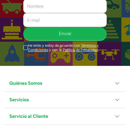
Enviar
He leído y estoy de acuerdo con
Términos y
Condiciones
y con la
Política de Privacidad
.
Quiénes Somos
Servicios
Grupo Juguetron
Localiza tu tienda
Blog
Servicio al Cliente
Facturación
Proveedores