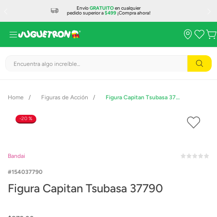
Envío
GRATUITO
en cualquier
pedido superior a
$499
¡Compra ahora!
Encuentra algo increíble...
Figuras de Acción
Figura Capitan Tsubasa 37790
20 %
Bandai
154037790
Figura Capitan Tsubasa 37790