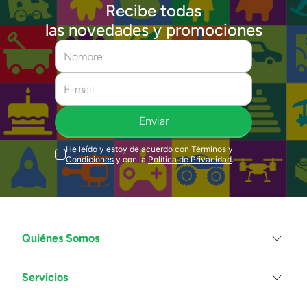
Recibe todas
las novedades y promociones
Enviar
He leído y estoy de acuerdo con
Términos y
Condiciones
y con la
Política de Privacidad
.
Quiénes Somos
Servicios
Grupo Juguetron
Localiza tu tienda