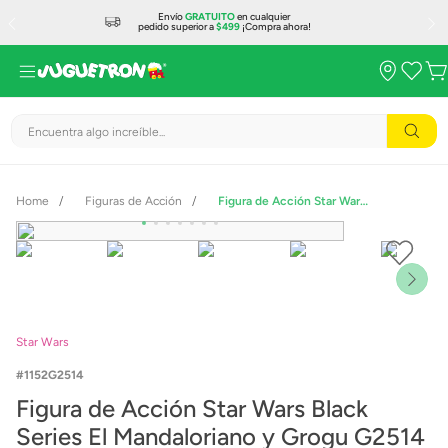
Envío
GRATUITO
en cualquier
pedido superior a
$499
¡Compra ahora!
Encuentra algo increíble...
Figuras de Acción
Figura de Acción Star Wars Black Series El Mandaloriano y Grogu G2514
Star Wars
1152G2514
Figura de Acción Star Wars Black
Series El Mandaloriano y Grogu G2514