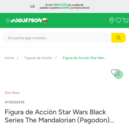
Envío
GRATUITO
en cualquier
pedido superior a
$499
¡Compra ahora!
Encuentra algo increíble...
Figuras de Acción
Figura de Acción Star Wars Black Series The Mandalorian (Pagodon) G2539
Star Wars
1152G2539
Figura de Acción Star Wars Black
Series The Mandalorian (Pagodon)
G2539