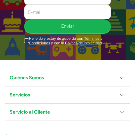
Enviar
He leído y estoy de acuerdo con
Términos y
Condiciones
y con la
Política de Privacidad
.
Quiénes Somos
Servicios
Grupo Juguetron
Localiza tu tienda
Blog
Servicio al Cliente
Facturación
Proveedores
Ventas Mayoreo
Contáctanos