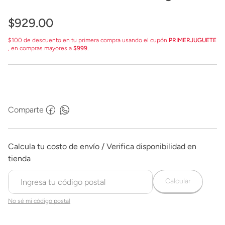
Imperial Remnant Stormtrooper
G2519
$
929
.
00
$100 de descuento en tu primera compra usando el cupón
PRIMERJUGUETE
, en compras mayores a
$999
.
Comparte
Calcular
No sé mi código postal