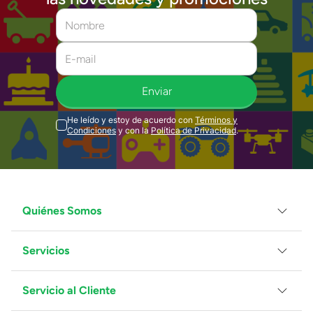
Enviar
He leído y estoy de acuerdo con
Términos y
Condiciones
y con la
Política de Privacidad
.
Quiénes Somos
Servicios
Grupo Juguetron
Localiza tu tienda
Blog
Servicio al Cliente
Facturación
Proveedores