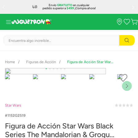
Envío
GRATUITO
en cualquier
pedido superior a
$499
¡Compra ahora!
Encuentra algo increíble...
Figuras de Acción
Figura de Acción Star Wars Black Series The Mandalorian & Grogu Imperial Remnant Stormtrooper G2519
Star Wars
1152G2519
Figura de Acción Star Wars Black
Series The Mandalorian & Grogu