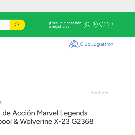
¡Hola! Iniciar sesión
Club Juguetron
8
a de Acción Marvel Legends
ool & Wolverine X-23 G2368