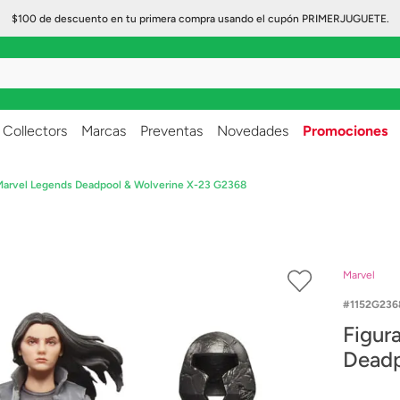
$100 de descuento en tu primera compra usando el cupón PRIMERJUGUETE.
..
Collectors
Marcas
Preventas
Novedades
Promociones
Marvel Legends Deadpool & Wolverine X-23 G2368
Marvel
1152G236
Figur
Deadp