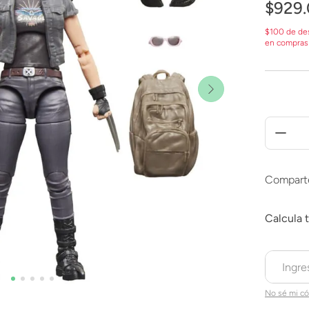
$
929
.
$100 de de
en compras
Compart
No sé mi có