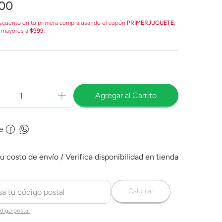
00
scuento en tu primera compra usando el cupón
PRIMERJUGUETE
,
 mayores a
$999
.
Agregar al Carrito
e
Calcular
digo postal