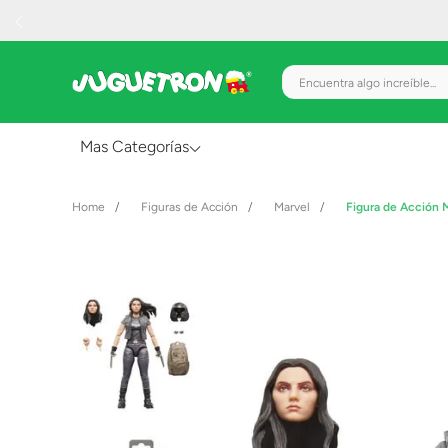
Encuentra algo increíble.
Mas Categorías
Al Aire Libre
Figuras de Acción
Marvel
Figura de Acción 
Juguetes para Bebés
Preescolar
Creatividad y Arte
Figuras de Acción
Gadgets y Electrónicos
Juegos de Mesa