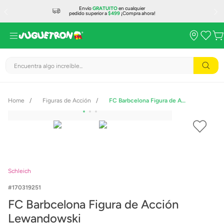
Envío
GRATUITO
en cualquier
pedido superior a
$499
¡Compra ahora!
Encuentra algo increíble...
Figuras de Acción
FC Barbcelona Figura de Acción Lewandowski
Schleich
170319251
FC Barbcelona Figura de Acción
Lewandowski