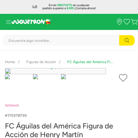
Envío
GRATUITO
en cualquier
pedido superior a
$499
¡Compra ahora!
Encuentra algo increíble...
Figuras de Acción
FC Águilas del América Figura de Acción de Henry Martín
Schleich
170378730
FC Águilas del América Figura de
Acción de Henry Martín