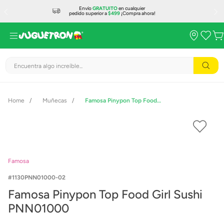
Envío
GRATUITO
en cualquier
pedido superior a
$499
¡Compra ahora!
Encuentra algo increíble...
Muñecas
Famosa Pinypon Top Food Girl Sushi PNN01000
Famosa
1130PNN01000-02
Famosa Pinypon Top Food Girl Sushi
PNN01000