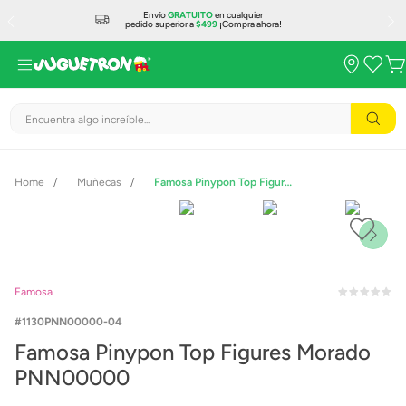
Envío
GRATUITO
en cualquier
pedido superior a
$499
¡Compra ahora!
Encuentra algo increíble...
Muñecas
Famosa Pinypon Top Figures Morado PNN00000
Famosa
1130PNN00000-04
Famosa Pinypon Top Figures Morado
PNN00000