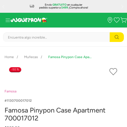
Envío
GRATUITO
en cualquier
pedido superior a
$499
¡Compra ahora!
Encuentra algo increíble...
Muñecas
Famosa Pinypon Case Apartment 700017012
50 %
Famosa
1130700017012
Famosa Pinypon Case Apartment
700017012