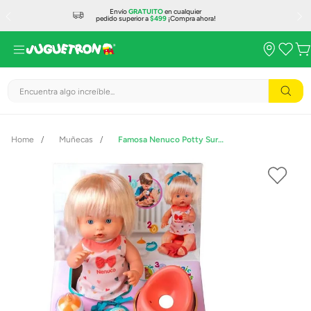
Envío
GRATUITO
en cualquier
pedido superior a
$499
¡Compra ahora!
Encuentra algo increíble...
Muñecas
Famosa Nenuco Potty Surprise NFNB2000