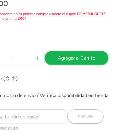
00
scuento en tu primera compra usando el cupón
PRIMERJUGUETE
,
 mayores a
$999
.
Agregar al Carrito
e
Calcular
digo postal