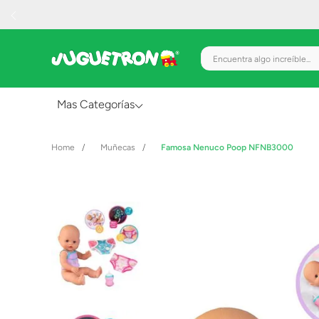
Encuentra algo increíble.
Mas Categorías
Al Aire Libre
Muñecas
Famosa Nenuco Poop NFNB3000
Juguetes para Bebés
Preescolar
Creatividad y Arte
Figuras de Acción
Gadgets y Electrónicos
Juegos de Mesa