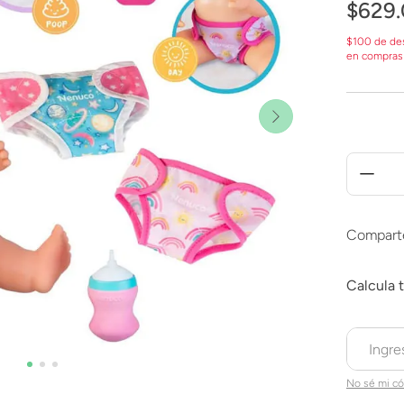
$
629
.
$100 de de
en compras
Compart
No sé mi có