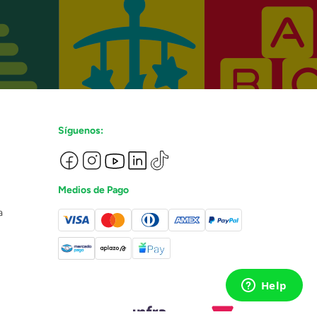
Síguenos:
Medios de Pago
a