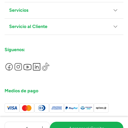
Servicios
Grupo Juguetron
Localiza tu tienda
Blog
Servicio al Cliente
Facturación
Proveedores
Ventas Mayoreo
Contáctanos
Síguenos:
Preguntas Frecuentes
Métodos de Pago
Términos y Condiciones
Devoluciones de Compras en Línea
Aviso de Privacidad
Medios de pago