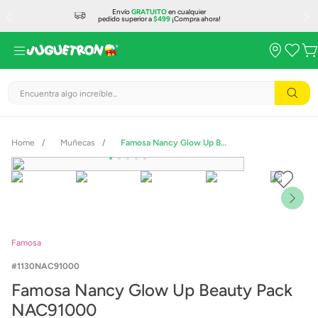
Envío
GRATUITO
en cualquier
pedido superior a
$499
¡Compra ahora!
Encuentra algo increíble...
Muñecas
Famosa Nancy Glow Up Beauty Pack NAC91000
Famosa
1130NAC91000
Famosa Nancy Glow Up Beauty Pack
NAC91000