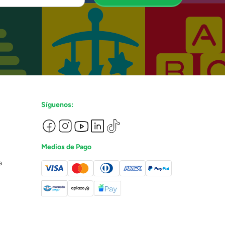
Síguenos:
Medios de Pago
a