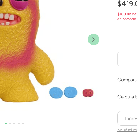
$
419
.
$100 de de
en compras
Compart
No sé mi có