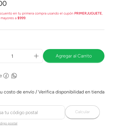
00
scuento en tu primera compra usando el cupón
PRIMERJUGUETE
,
 mayores a
$999
.
Agregar al Carrito
e
Calcular
digo postal