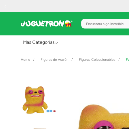
Encuentra algo increíble.
Mas Categorías
Al Aire Libre
Figuras de Acción
Figuras Coleccionables
F
Juguetes para Bebés
Preescolar
Creatividad y Arte
Figuras de Acción
Gadgets y Electrónicos
Juegos de Mesa