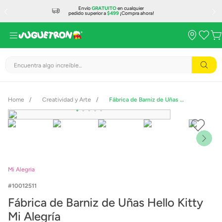
Envío
GRATUITO
en cualquier
pedido superior a
$499
¡Compra ahora!
Encuentra algo increíble...
Creatividad y Arte
Fábrica de Barniz de Uñas Hello Kitty Mi Alegría
Mi Alegria
10012511
Fábrica de Barniz de Uñas Hello Kitty
Mi Alegría