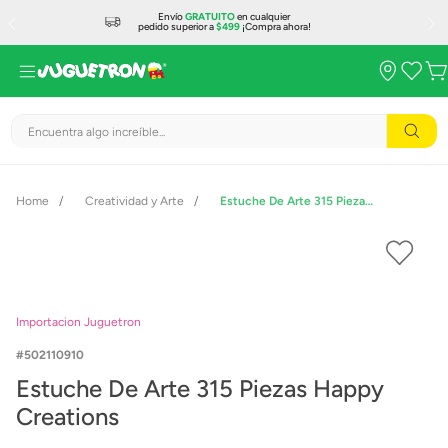
Envío
GRATUITO
en cualquier
pedido superior a
$499
¡Compra ahora!
Encuentra algo increíble...
Creatividad y Arte
Estuche De Arte 315 Piezas Happy Creations
Importacion Juguetron
502110910
Estuche De Arte 315 Piezas Happy
Creations