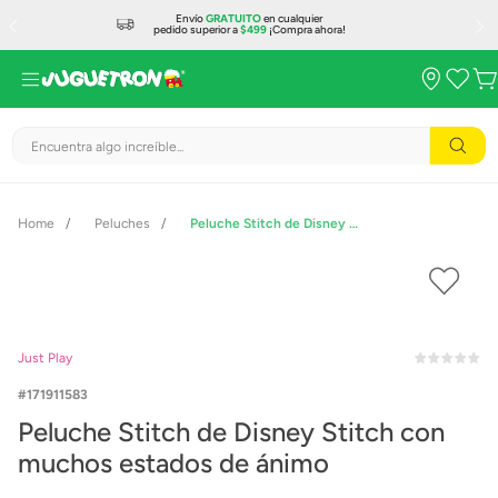
Envío
GRATUITO
en cualquier
pedido superior a
$499
¡Compra ahora!
Encuentra algo increíble...
Peluches
Peluche Stitch de Disney Stitch con muchos estados de ánimo
Just Play
171911583
Peluche Stitch de Disney Stitch con
muchos estados de ánimo