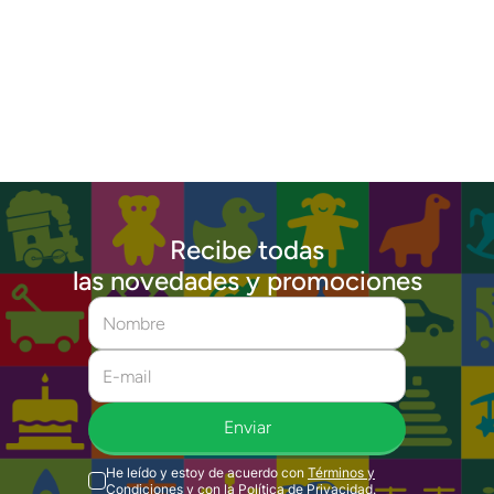
Recibe todas
las novedades y promociones
Enviar
He leído y estoy de acuerdo con
Términos y
Condiciones
y con la
Política de Privacidad
.