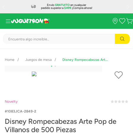
Envío
GRATUITO
en cualquier
pedido superior a
$499
¡Compra ahora!
Encuentra algo increíble...
Juegos de mesa
Disney Rompecabezas Arte Pop de Villanos de 500 Piezas
Novelty
1083JCA-2849-2
Disney Rompecabezas Arte Pop de
Villanos de 500 Piezas