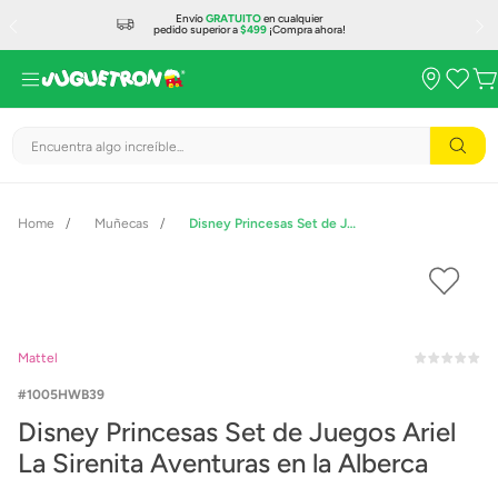
Envío
GRATUITO
en cualquier
pedido superior a
$499
¡Compra ahora!
Encuentra algo increíble...
Muñecas
Disney Princesas Set de Juegos Ariel La Sirenita Aventuras en la Alberca
Mattel
1005HWB39
Disney Princesas Set de Juegos Ariel
La Sirenita Aventuras en la Alberca