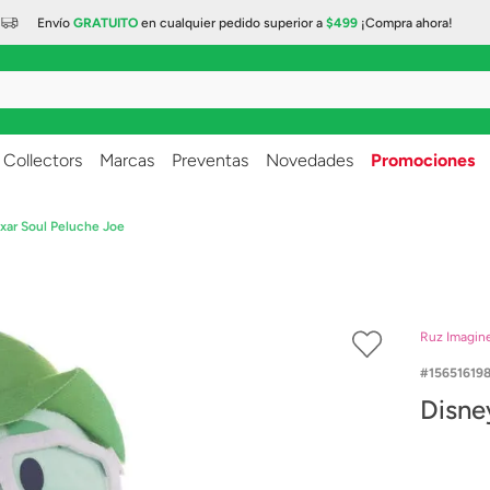
Envío
GRATUITO
en cualquier
pedido superior a
$499
¡Compra ahora!
..
Collectors
Marcas
Preventas
Novedades
Promociones
ixar Soul Peluche Joe
Ruz Imagin
15651619
Disne