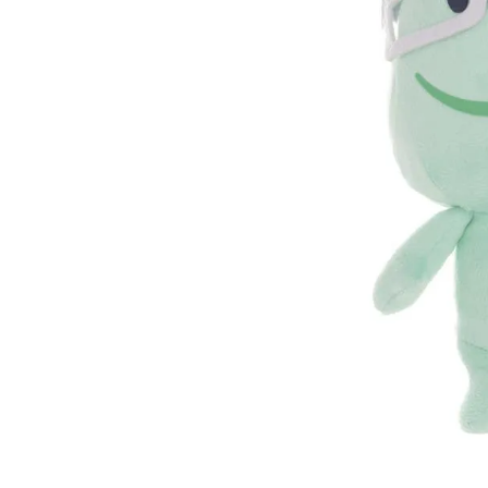
Lanzadores
Muñecas
Construcción
Peluches
Vehículos y Pistas