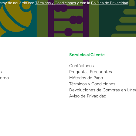
estoy de acuerdo con
Términos y Condiciones
y con la
Política de Privacidad
.
Servicio al Cliente
n
Contáctanos
s
Preguntas Frecuentes
oreo
Métodos de Pago
Términos y Condiciones
Devoluciones de Compras en Líne
Aviso de Privacidad
 Copyright 2025 - Grupo Juguetron . Todos los derechos reservados.