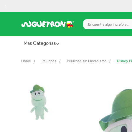
Encuentra algo increíble.
Mas Categorías
Al Aire Libre
Peluches
Peluches sin Mecanismo
Disney P
Juguetes para Bebés
Preescolar
Creatividad y Arte
Figuras de Acción
Gadgets y Electrónicos
Juegos de Mesa