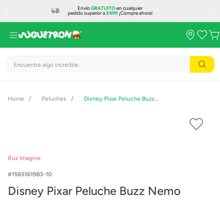
Envío
GRATUITO
en cualquier
pedido superior a
$499
¡Compra ahora!
Encuentra algo increíble...
Peluches
Disney Pixar Peluche Buzz Nemo
Ruz Imagine
1565161983-10
Disney Pixar Peluche Buzz Nemo