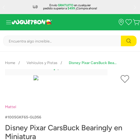
Envío
GRATUITO
en cualquier
pedido superior a
$499
¡Compra ahora!
Encuentra algo increíble...
Vehículos y Pistas
Disney Pixar CarsBuck Bearingly en Miniatura
Mattel
1005GKF65-GLD56
Disney Pixar CarsBuck Bearingly en
Miniatura