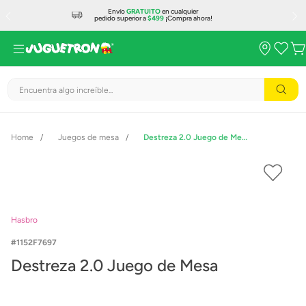
Envío
GRATUITO
en cualquier
pedido superior a
$499
¡Compra ahora!
Encuentra algo increíble...
Juegos de mesa
Destreza 2.0 Juego de Mesa
Hasbro
1152F7697
Destreza 2.0 Juego de Mesa