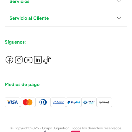
Servicios
Grupo Juguetron
Localiza tu tienda
Blog
Servicio al Cliente
Facturación
Proveedores
Ventas Mayoreo
Contáctanos
Síguenos:
Preguntas Frecuentes
Métodos de Pago
Términos y Condiciones
Devoluciones de Compras en Línea
Aviso de Privacidad
Medios de pago
© Copyright 2025 - Grupo Juguetron . Todos los derechos reservados.