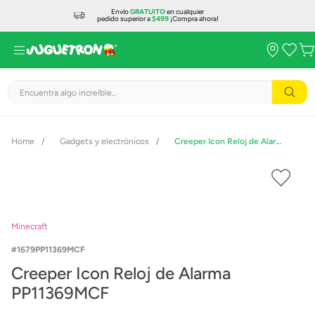
Envío
GRATUITO
en cualquier
pedido superior a
$499
¡Compra ahora!
Encuentra algo increíble...
Gadgets y electrónicos
Creeper Icon Reloj de Alarma PP11369MCF
Minecraft
1679PP11369MCF
Creeper Icon Reloj de Alarma
PP11369MCF