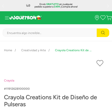
Envío
GRATUITO
en cualquier
pedido superior a
$499
¡Compra ahora!
Encuentra algo increíble...
Creatividad y Arte
Crayola Creations Kit de Diseño de Pulseras
Crayola
11912628100000
Crayola Creations Kit de Diseño de
Pulseras