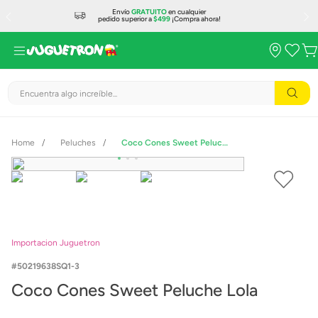
Envío
GRATUITO
en cualquier
pedido superior a
$499
¡Compra ahora!
Encuentra algo increíble...
Peluches
Coco Cones Sweet Peluche Lola
Importacion Juguetron
50219638SQ1-3
Coco Cones Sweet Peluche Lola