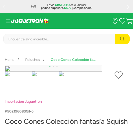
Envío
GRATUITO
en cualquier
pedido superior a
$499
¡Compra ahora!
Encuentra algo increíble...
Peluches
Coco Cones Colección fantasía Squish
Importacion Juguetron
50219608SQ1-6
Coco Cones Colección fantasía Squish