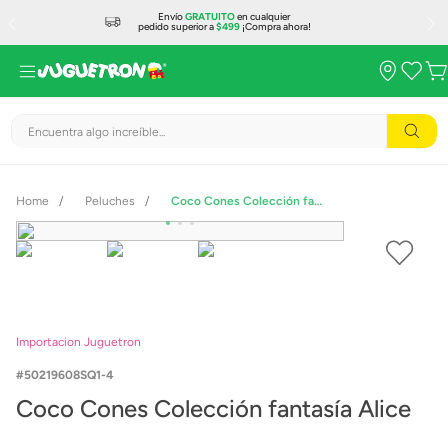
Envío
GRATUITO
en cualquier
pedido superior a
$499
¡Compra ahora!
Encuentra algo increíble...
Peluches
Coco Cones Colección fantasía Alice
Importacion Juguetron
50219608SQ1-4
Coco Cones Colección fantasía Alice