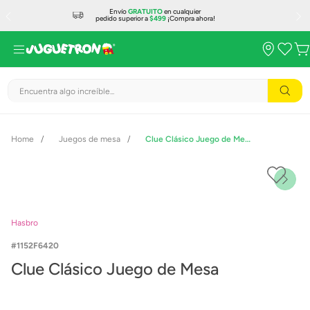
Envío
GRATUITO
en cualquier
pedido superior a
$499
¡Compra ahora!
Encuentra algo increíble...
Juegos de mesa
Clue Clásico Juego de Mesa
Hasbro
1152F6420
Clue Clásico Juego de Mesa