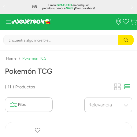
Envío
GRATUITO
en cualquier
pedido superior a
$499
¡Compra ahora!
Encuentra algo increíble...
Pokemón TCG
Pokemón TCG
11
Productos
Relevancia