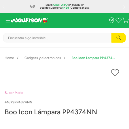
Envío
GRATUITO
en cualquier
pedido superior a
$499
¡Compra ahora!
Encuentra algo increíble...
Gadgets y electrónicos
Boo Icon Lámpara PP4374NN
Super Mario
1679PP4374NN
Boo Icon Lámpara PP4374NN