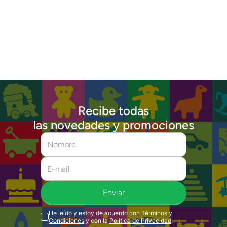
Recibe todas
las novedades y promociones
Enviar
He leído y estoy de acuerdo con
Términos y
Condiciones
y con la
Política de Privacidad
.