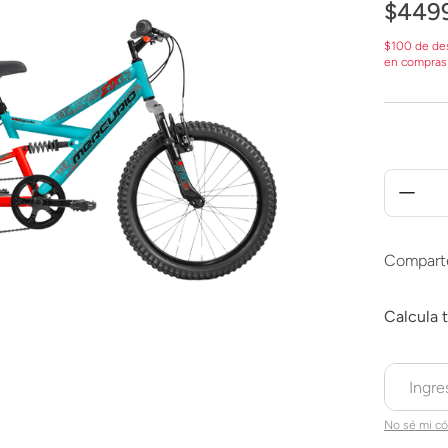
$
449
$100 de de
en compras
Compart
No sé mi có