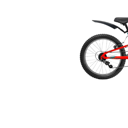
Lanzadores
Muñecas
Construcción
Peluches
Vehículos y Pistas