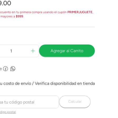
9
.
00
scuento en tu primera compra usando el cupón
PRIMERJUGUETE
,
 mayores a
$999
.
Agregar al Carrito
e
Calcular
digo postal