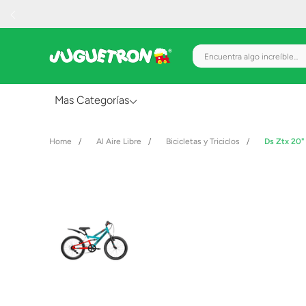
Encuentra algo increíble.
Mas Categorías
Al Aire Libre
Al Aire Libre
Bicicletas y Triciclos
Ds Ztx 20"
Juguetes para Bebés
Preescolar
Creatividad y Arte
Figuras de Acción
Gadgets y Electrónicos
Juegos de Mesa