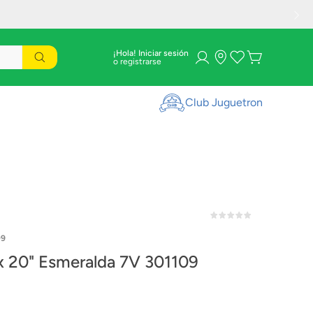
¡Hola! Iniciar sesión
Club Juguetron
09
Ds Ztx 20" Esmeralda 7V 301109