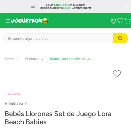
Envío
GRATUITO
en cualquier
pedido superior a
$499
¡Compra ahora!
Encuentra algo increíble...
Muñecas
Bebés Llorones Set de Juego Lora Beach Babies
Fotorama
10851490-9
Bebés Llorones Set de Juego Lora
Beach Babies