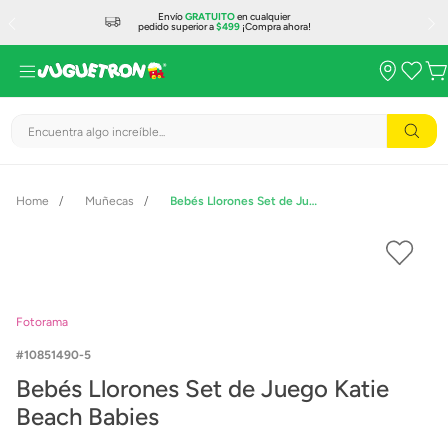
Envío
GRATUITO
en cualquier
pedido superior a
$499
¡Compra ahora!
Encuentra algo increíble...
Muñecas
Bebés Llorones Set de Juego Katie Beach Babies
Fotorama
10851490-5
Bebés Llorones Set de Juego Katie
Beach Babies